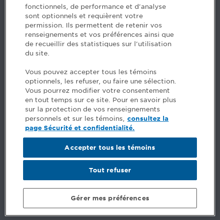
fonctionnels, de performance et d'analyse
Des questions? Faites appel à notre équipe >
sont optionnels et requièrent votre
permission. Ils permettent de retenir vos
Envie de mettre de l’Ordre dans votre carrière? Voyez
renseignements et vos préférences ainsi que
les postes disponibles >
de recueillir des statistiques sur l'utilisation
du site.
Facebook - CPA
Vous pouvez accepter tous les témoins
Facebook - Devenir CPA
optionnels, les refuser, ou faire une sélection.
Instagram
Vous pourrez modifier votre consentement
LinkedIn - CPA
en tout temps sur ce site. Pour en savoir plus
LinkedIn - 20 minutes CPA
sur la protection de vos renseignements
LinkedIn - Emploi CPA
personnels et sur les témoins,
consultez la
TikTok
page Sécurité et confidentialité.
YouTube
Accepter tous les témoins
Commentaires
Tout refuser
Sécurité et confidentialité
Conditions générales
Gérer mes préférences
© Ordre des comptables professionnels agréés du Québec