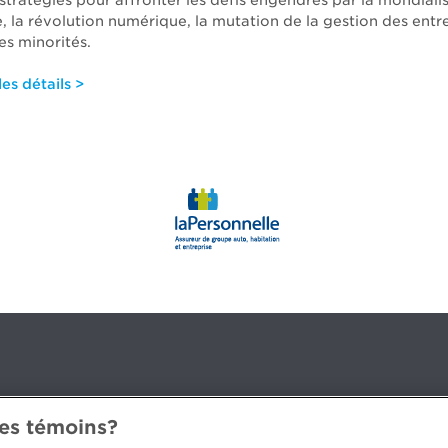
 stratégies pour affronter les défis engendrés par la mondiali
 la révolution numérique, la mutation de la gestion des entre
des minorités.
es détails >
des témoins?
3B 2G2