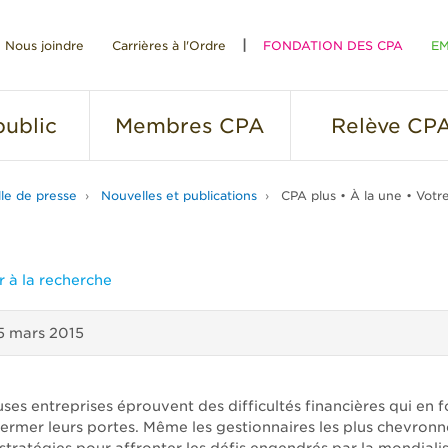
Nous joindre
Carrières à l'Ordre
FONDATION DES CPA
EM
RE
ublic
Membres
CPA
Relève
CP
lle de presse
Nouvelles et publications
CPA plus • À la une • Votre
 à la recherche
5 mars 2015
es entreprises éprouvent des difficultés financières qui en f
 fermer leurs portes. Même les gestionnaires les plus chevron