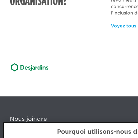
ORGANISATION?
revoir leurs
concurrence,
l’inclusion 
Voyez tous l
Nous joindre
Pourquoi utilisons-nous 
5, Place Ville Marie, bureau 800, Montréal (Québec) H