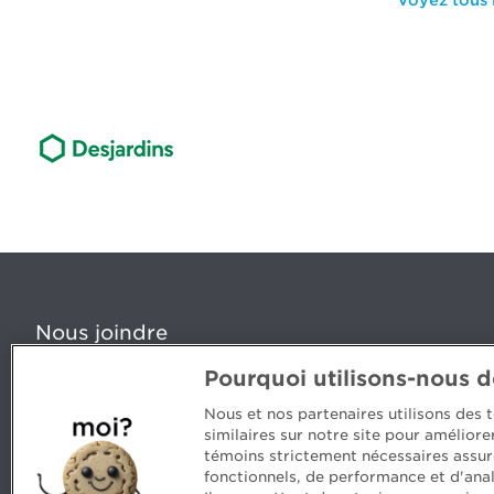
Voyez tous l
Nous joindre
Pourquoi utilisons-nous 
5, Place Ville Marie, bureau 800, Montréal (Québec) H
www.cpaquebec.ca
Nous et nos partenaires utilisons des
similaires sur notre site pour amélior
Des questions? Faites appel à notre équipe >
témoins strictement nécessaires assur
fonctionnels, de performance et d'anal