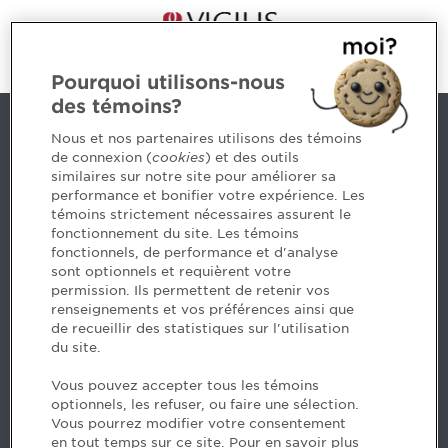
Pourquoi utilisons-nous
des témoins?
Nous joindre
Nous et nos partenaires utilisons des témoins
de connexion (
cookies
) et des outils
similaires sur notre site pour améliorer sa
5, Place Ville Marie, bureau 800, Montréal (Québec)
performance et bonifier votre expérience. Les
H3B 2G2
témoins strictement nécessaires assurent le
www.cpaquebec.ca
fonctionnement du site. Les témoins
fonctionnels, de performance et d'analyse
Des questions? Faites appel à notre équipe >
sont optionnels et requièrent votre
permission. Ils permettent de retenir vos
Envie de mettre de l’Ordre dans votre carrière? Voyez
renseignements et vos préférences ainsi que
les postes disponibles >
de recueillir des statistiques sur l'utilisation
du site.
Facebook - CPA
Vous pouvez accepter tous les témoins
Facebook - Devenir CPA
optionnels, les refuser, ou faire une sélection.
Instagram
Vous pourrez modifier votre consentement
LinkedIn - CPA
en tout temps sur ce site. Pour en savoir plus