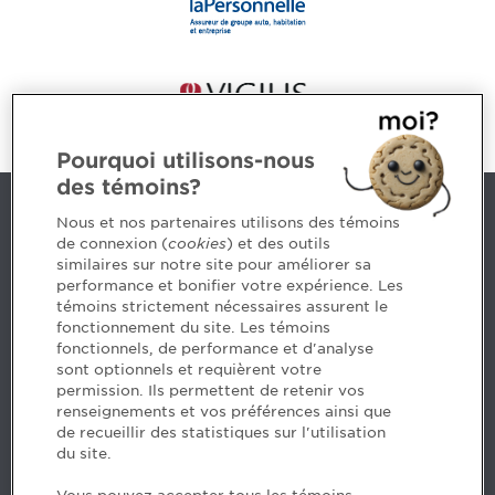
Pourquoi utilisons-nous
des témoins?
Nous joindre
Nous et nos partenaires utilisons des témoins
de connexion (
cookies
) et des outils
similaires sur notre site pour améliorer sa
5, Place Ville Marie, bureau 800, Montréal (Québec)
performance et bonifier votre expérience. Les
H3B 2G2
témoins strictement nécessaires assurent le
www.cpaquebec.ca
fonctionnement du site. Les témoins
fonctionnels, de performance et d'analyse
Des questions? Faites appel à notre équipe >
sont optionnels et requièrent votre
permission. Ils permettent de retenir vos
Envie de mettre de l’Ordre dans votre carrière? Voyez
renseignements et vos préférences ainsi que
les postes disponibles >
de recueillir des statistiques sur l'utilisation
du site.
Facebook - CPA