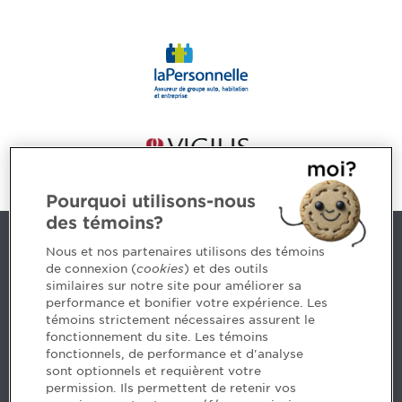
Pourquoi utilisons-nous
des témoins?
Nous joindre
Nous et nos partenaires utilisons des témoins
de connexion (
cookies
) et des outils
similaires sur notre site pour améliorer sa
5, Place Ville Marie, bureau 800, Montréal (Québec)
performance et bonifier votre expérience. Les
H3B 2G2
témoins strictement nécessaires assurent le
www.cpaquebec.ca
fonctionnement du site. Les témoins
fonctionnels, de performance et d'analyse
Des questions? Faites appel à notre équipe >
sont optionnels et requièrent votre
permission. Ils permettent de retenir vos
Envie de mettre de l’Ordre dans votre carrière? Voyez