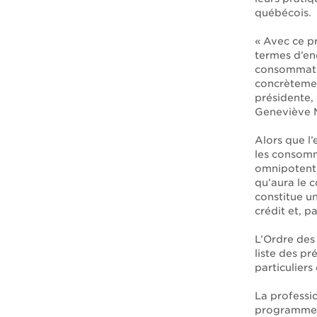
québécois.
« Avec ce p
termes d’en
consommateu
concrètemen
présidente, 
Geneviève 
Alors que l’
les consomm
omnipotente
qu’aura le 
constitue u
crédit et, p
L’Ordre des 
liste des p
particuliers
La professio
programme d