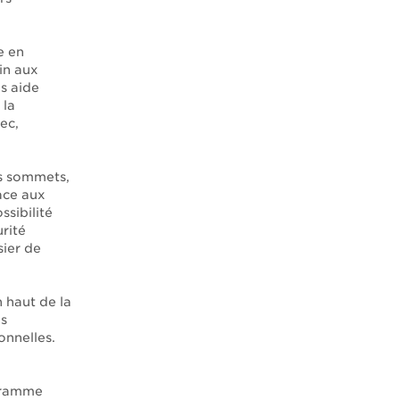
e en
in aux
s aide
 la
ec,
es sommets,
ace aux
sibilité
rité
sier de
n haut de la
es
onnelles.
ogramme