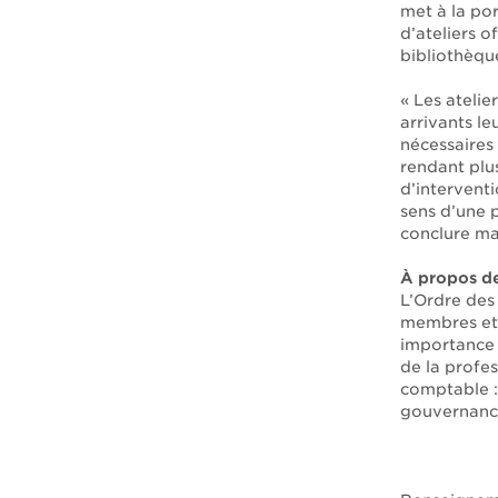
met à la por
d’ateliers o
bibliothèqu
« Les atelie
arrivants le
nécessaires
rendant plu
d’intervent
sens d’une p
conclure m
À propos d
L’Ordre des
membres et 
importance 
de la profes
comptable : 
gouvernance,