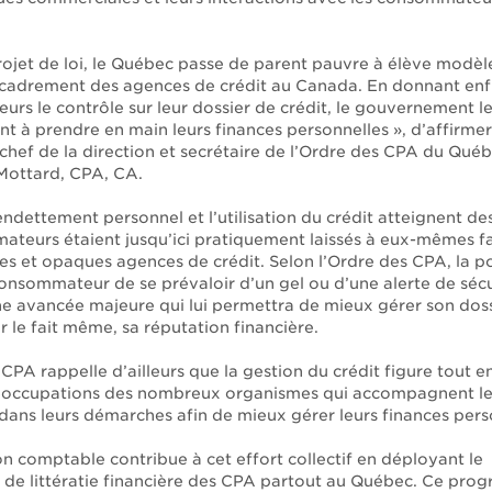
rojet de loi, le Québec passe de parent pauvre à élève modèl
cadrement des agences de crédit au Canada. En donnant enf
rs le contrôle sur leur dossier de crédit, le gouvernement le
t à prendre en main leurs finances personnelles », d’affirmer
chef de la direction et secrétaire de l’Ordre des CPA du Québ
Mottard, CPA, CA.
endettement personnel et l’utilisation du crédit atteignent d
ateurs étaient jusqu’ici pratiquement laissés à eux-mêmes f
s et opaques agences de crédit. Selon l’Ordre des CPA, la pos
consommateur de se prévaloir d’un gel ou d’une alerte de sécu
ne avancée majeure qui lui permettra de mieux gérer son dos
ar le fait même, sa réputation financière.
CPA rappelle d’ailleurs que la gestion du crédit figure tout e
réoccupations des nombreux organismes qui accompagnent l
 dans leurs démarches afin de mieux gérer leurs finances pers
n comptable contribue à cet effort collectif en déployant le
e littératie financière des CPA partout au Québec. Ce pr