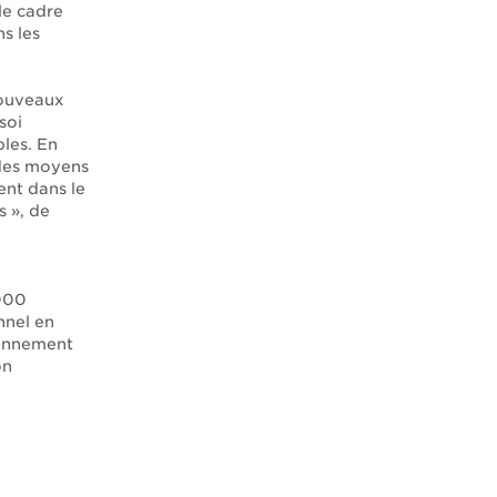
le cadre
ns les
nouveaux
soi
bles. En
 des moyens
nt dans le
s », de
000
nnel en
yonnement
on