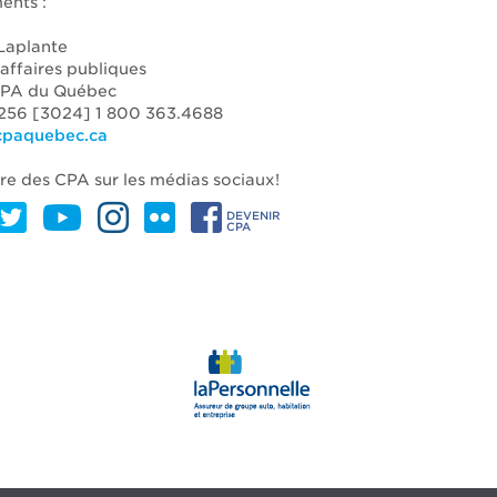
ents :
Laplante
affaires publiques
CPA du Québec
3256 [3024] 1 800 363.4688
@cpaquebec.ca
dre des CPA sur les médias sociaux!
DEVENIR
CPA