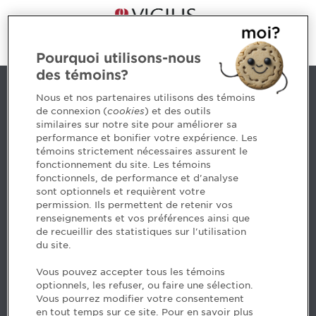
Pourquoi utilisons-nous
des témoins?
Nous joindre
Nous et nos partenaires utilisons des témoins
de connexion (
cookies
) et des outils
similaires sur notre site pour améliorer sa
5, Place Ville Marie, bureau 800, Montréal (Québec)
performance et bonifier votre expérience. Les
H3B 2G2
témoins strictement nécessaires assurent le
www.cpaquebec.ca
fonctionnement du site. Les témoins
fonctionnels, de performance et d'analyse
Des questions? Faites appel à notre équipe >
sont optionnels et requièrent votre
permission. Ils permettent de retenir vos
Envie de mettre de l’Ordre dans votre carrière? Voyez
renseignements et vos préférences ainsi que
les postes disponibles >
de recueillir des statistiques sur l'utilisation
du site.
Facebook - CPA
Vous pouvez accepter tous les témoins
Facebook - Devenir CPA
optionnels, les refuser, ou faire une sélection.
Instagram
Vous pourrez modifier votre consentement
LinkedIn - CPA
en tout temps sur ce site. Pour en savoir plus