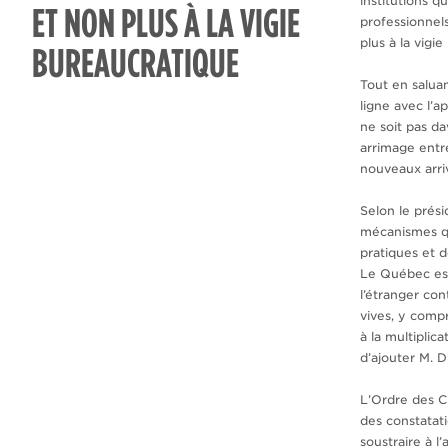
institutions q
ET NON PLUS À LA VIGIE
professionnels
plus à la vigi
BUREAUCRATIQUE
Tout en saluan
ligne avec l’
ne soit pas d
arrimage entr
nouveaux arri
Selon le prési
mécanismes qu
pratiques et 
Le Québec est
l’étranger co
vives, y compr
à la multiplic
d’ajouter M.
L’Ordre des C
des constatat
soustraire à 