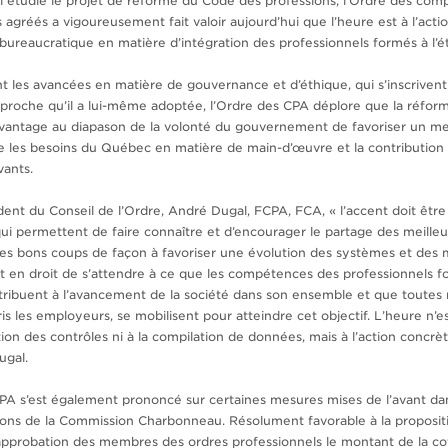
ui étudie le projet de réforme du Code des professions, l’Ordre des com
 agréés a vigoureusement fait valoir aujourd’hui que l’heure est à l’acti
e bureaucratique en matière d’intégration des professionnels formés à l’
t les avancées en matière de gouvernance et d’éthique, qui s’inscrivent
approche qu’il a lui-même adoptée, l’Ordre des CPA déplore que la réfo
avantage au diapason de la volonté du gouvernement de favoriser un mei
e les besoins du Québec en matière de main-d’œuvre et la contribution
vants.
dent du Conseil de l’Ordre, André Dugal, FCPA, FCA, « l’accent doit être
i permettent de faire connaître et d’encourager le partage des meilleu
des bons coups de façon à favoriser une évolution des systèmes et des m
 en droit de s’attendre à ce que les compétences des professionnels f
ntribuent à l’avancement de la société dans son ensemble et que toutes 
is les employeurs, se mobilisent pour atteindre cet objectif. L’heure n’e
ation des contrôles ni à la compilation de données, mais à l’action concrèt
 Dugal.
PA s’est également prononcé sur certaines mesures mises de l’avant dan
ions de la Commission Charbonneau. Résolument favorable à la propositi
l’approbation des membres des ordres professionnels le montant de la cot