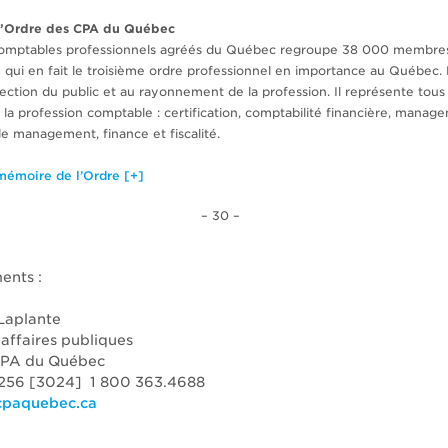
l’Ordre des CPA du Québec
comptables professionnels agréés du Québec regroupe 38 000 membre
e qui en fait le troisième ordre professionnel en importance au Québec.
otection du public et au rayonnement de la profession. Il représente tou
 la profession comptable : certification, comptabilité financière, manag
e management, finance et fiscalité.
mémoire de l’Ordre [+]
– 30 –
ents :
Laplante
affaires publiques
CPA du Québec
3256 [3024] 1 800 363.4688
@cpaquebec.ca