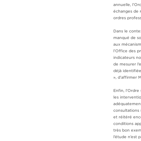
annuelle, l’Or
échanges de r
ordres profes
Dans le contex
manqué de sou
aux mécanisme
l’Office des p
indicateurs n
de mesurer l’e
déjà identifi
», d’affirmer 
Enfin, l’Ordre
les interventi
adéquatement l
consultations 
et réitéré enc
conditions app
très bon exemp
l’étude n’est 