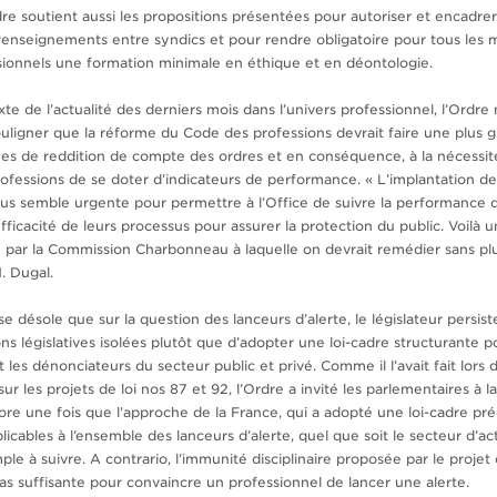
dre soutient aussi les propositions présentées pour autoriser et encadrer
enseignements entre syndics et pour rendre obligatoire pour tous les
sionnels une formation minimale en éthique et en déontologie.
te de l’actualité des derniers mois dans l’univers professionnel, l’Ordre 
ligner que la réforme du Code des professions devrait faire une plus 
s de reddition de compte des ordres et en conséquence, à la nécessit
rofessions de se doter d’indicateurs de performance. « L’implantation de
ous semble urgente pour permettre à l’Office de suivre la performance 
fficacité de leurs processus pour assurer la protection du public. Voilà 
ée par la Commission Charbonneau à laquelle on devrait remédier sans pl
M. Dugal.
 se désole que sur la question des lanceurs d’alerte, le législateur persist
ons législatives isolées plutôt que d’adopter une loi-cadre structurante 
es dénonciateurs du secteur public et privé. Comme il l’avait fait lors 
sur les projets de loi nos 87 et 92, l’Ordre a invité les parlementaires à 
ore une fois que l’approche de la France, qui a adopté une loi-cadre pré
licables à l’ensemble des lanceurs d’alerte, quel que soit le secteur d’act
le à suivre. A contrario, l’immunité disciplinaire proposée par le projet 
pas suffisante pour convaincre un professionnel de lancer une alerte.