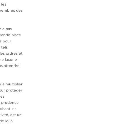
 les
 membres des
n’a pas
grande place
é pour
 tels
des ordres et
une lacune
us attendre
e à multiplier
pour protéger
des
la prudence
cisant les
ivité, est un
de loi à