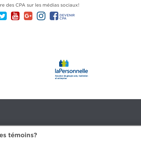
dre des CPA sur les médias sociaux!
DEVENIR
CPA
des témoins?
3B 2G2