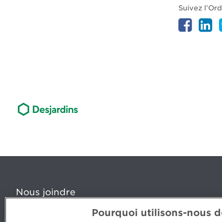
Suivez l’Or
Nous joindre
Pourquoi utilisons-nous 
5, Place Ville Marie, bureau 800, Montréal (Québec) H