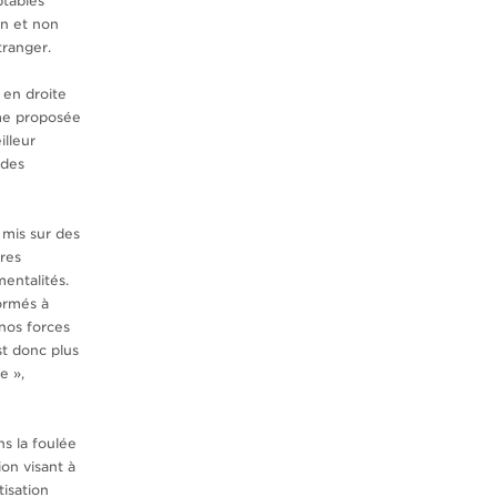
ptables
on et non
étranger.
 en droite
rme proposée
lleur
 des
 mis sur des
res
entalités.
ormés à
nos forces
st donc plus
e »,
s la foulée
on visant à
isation