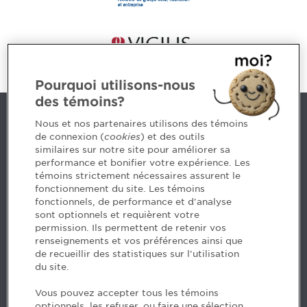
Pourquoi utilisons-nous
des témoins?
Nous joindre
Nous et nos partenaires utilisons des témoins
de connexion (
cookies
) et des outils
similaires sur notre site pour améliorer sa
5, Place Ville Marie, bureau 800, Montréal (Québec)
performance et bonifier votre expérience. Les
H3B 2G2
témoins strictement nécessaires assurent le
www.cpaquebec.ca
fonctionnement du site. Les témoins
fonctionnels, de performance et d'analyse
Des questions? Faites appel à notre équipe >
sont optionnels et requièrent votre
permission. Ils permettent de retenir vos
Envie de mettre de l’Ordre dans votre carrière? Voyez
renseignements et vos préférences ainsi que
les postes disponibles >
de recueillir des statistiques sur l'utilisation
du site.
Facebook - CPA
Vous pouvez accepter tous les témoins
Facebook - Devenir CPA
optionnels, les refuser, ou faire une sélection.