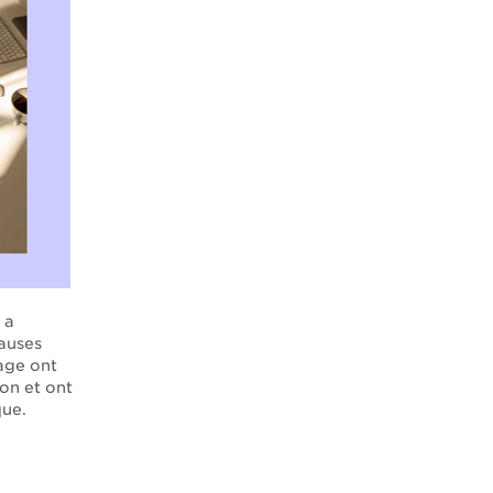
 a
causes
rage ont
ion et ont
que.