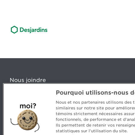
Nous joindre
Pourquoi utilisons-nous 
5, Place Ville Marie, bureau 800, Montréal (Québec) H
www.cpaquebec.ca
Nous et nos partenaires utilisons des
similaires sur notre site pour amélior
Des questions? Faites appel à notre équipe >
témoins strictement nécessaires assur
fonctionnels, de performance et d'anal
Envie de mettre de l’Ordre dans votre carrière? Voyez
Ils permettent de retenir vos renseign
statistiques sur l'utilisation du site.