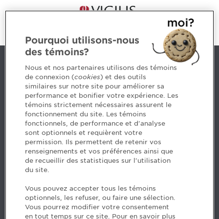
Pourquoi utilisons-nous
des témoins?
Nous joindre
Nous et nos partenaires utilisons des témoins
de connexion (
cookies
) et des outils
similaires sur notre site pour améliorer sa
5, Place Ville Marie, bureau 800, Montréal (Québec)
performance et bonifier votre expérience. Les
H3B 2G2
témoins strictement nécessaires assurent le
www.cpaquebec.ca
fonctionnement du site. Les témoins
fonctionnels, de performance et d'analyse
Des questions? Faites appel à notre équipe >
sont optionnels et requièrent votre
permission. Ils permettent de retenir vos
Envie de mettre de l’Ordre dans votre carrière? Voyez
renseignements et vos préférences ainsi que
les postes disponibles >
de recueillir des statistiques sur l'utilisation
du site.
Facebook - CPA
Vous pouvez accepter tous les témoins
Facebook - Devenir CPA
optionnels, les refuser, ou faire une sélection.
Instagram
Vous pourrez modifier votre consentement
LinkedIn - CPA
en tout temps sur ce site. Pour en savoir plus