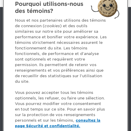
Pourquoi utilisons-nous
des témoins?
Nous joindre
Nous et nos partenaires utilisons des témoins
de connexion (
cookies
) et des outils
similaires sur notre site pour améliorer sa
5, Place Ville Marie, bureau 800, Montréal (Québec)
performance et bonifier votre expérience. Les
H3B 2G2
témoins strictement nécessaires assurent le
www.cpaquebec.ca
fonctionnement du site. Les témoins
fonctionnels, de performance et d'analyse
Des questions? Faites appel à notre équipe >
sont optionnels et requièrent votre
permission. Ils permettent de retenir vos
Envie de mettre de l’Ordre dans votre carrière? Voyez
renseignements et vos préférences ainsi que
les postes disponibles >
de recueillir des statistiques sur l'utilisation
du site.
Facebook - CPA
Vous pouvez accepter tous les témoins
Facebook - Devenir CPA
optionnels, les refuser, ou faire une sélection.
Instagram
Vous pourrez modifier votre consentement
LinkedIn - CPA
en tout temps sur ce site. Pour en savoir plus
LinkedIn - 20 minutes CPA
sur la protection de vos renseignements
LinkedIn - Emploi CPA
personnels et sur les témoins,
consultez la
TikTok
page Sécurité et confidentialité.
YouTube