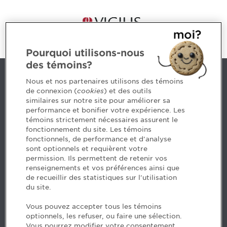
Pourquoi utilisons-nous
des témoins?
Nous joindre
Nous et nos partenaires utilisons des témoins
de connexion (
cookies
) et des outils
similaires sur notre site pour améliorer sa
5, Place Ville Marie, bureau 800, Montréal (Québec)
performance et bonifier votre expérience. Les
H3B 2G2
témoins strictement nécessaires assurent le
www.cpaquebec.ca
fonctionnement du site. Les témoins
fonctionnels, de performance et d'analyse
Des questions? Faites appel à notre équipe >
sont optionnels et requièrent votre
permission. Ils permettent de retenir vos
Envie de mettre de l’Ordre dans votre carrière? Voyez
renseignements et vos préférences ainsi que
les postes disponibles >
de recueillir des statistiques sur l'utilisation
du site.
Facebook - CPA
Vous pouvez accepter tous les témoins
Facebook - Devenir CPA
optionnels, les refuser, ou faire une sélection.
Instagram
Vous pourrez modifier votre consentement