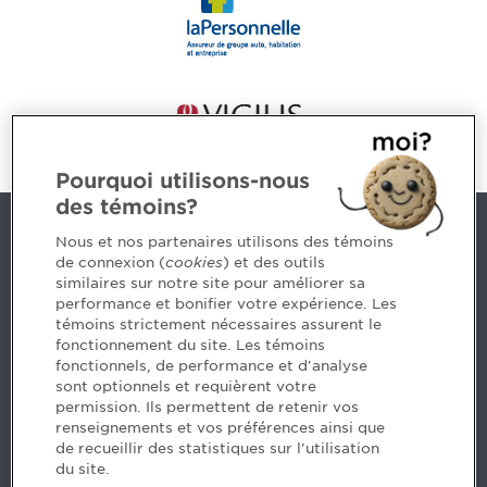
Pourquoi utilisons-nous
des témoins?
Nous joindre
Nous et nos partenaires utilisons des témoins
de connexion (
cookies
) et des outils
similaires sur notre site pour améliorer sa
5, Place Ville Marie, bureau 800, Montréal (Québec)
performance et bonifier votre expérience. Les
H3B 2G2
témoins strictement nécessaires assurent le
www.cpaquebec.ca
fonctionnement du site. Les témoins
fonctionnels, de performance et d'analyse
Des questions? Faites appel à notre équipe >
sont optionnels et requièrent votre
permission. Ils permettent de retenir vos
Envie de mettre de l’Ordre dans votre carrière? Voyez
renseignements et vos préférences ainsi que
les postes disponibles >
de recueillir des statistiques sur l'utilisation
du site.