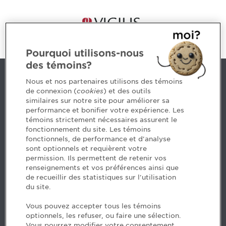
Pourquoi utilisons-nous
des témoins?
Nous joindre
Nous et nos partenaires utilisons des témoins
de connexion (
cookies
) et des outils
similaires sur notre site pour améliorer sa
5, Place Ville Marie, bureau 800, Montréal (Québec)
performance et bonifier votre expérience. Les
H3B 2G2
témoins strictement nécessaires assurent le
www.cpaquebec.ca
fonctionnement du site. Les témoins
fonctionnels, de performance et d'analyse
Des questions? Faites appel à notre équipe >
sont optionnels et requièrent votre
permission. Ils permettent de retenir vos
Envie de mettre de l’Ordre dans votre carrière? Voyez
renseignements et vos préférences ainsi que
les postes disponibles >
de recueillir des statistiques sur l'utilisation
du site.
Facebook - CPA
Vous pouvez accepter tous les témoins
Facebook - Devenir CPA
optionnels, les refuser, ou faire une sélection.
Instagram
Vous pourrez modifier votre consentement