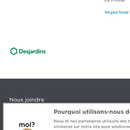
La Presse
Voyez tous l
Nous joindre
Pourquoi utilisons-nous 
5, Place Ville Marie, bureau 800, Montréal (Québec) H
www.cpaquebec.ca
Nous et nos partenaires utilisons des
similaires sur notre site pour amélior
Des questions? Faites appel à notre équipe >