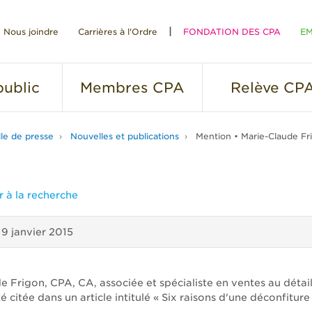
Nous joindre
Carrières à l'Ordre
FONDATION DES CPA
EM
RE
ublic
Membres
CPA
Relève
CP
lle de presse
Nouvelles et publications
Mention • Marie-Claude Fr
 à la recherche
19 janvier 2015
e Frigon, CPA, CA, associée et spécialiste en ventes au détai
té citée dans un article intitulé « Six raisons d'une déconfiture