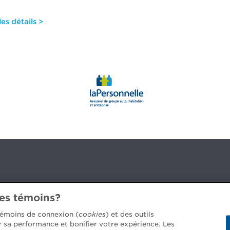
es détails >
des témoins?
3B 2G2
 témoins de connexion (
cookies
) et des outils
er sa performance et bonifier votre expérience. Les