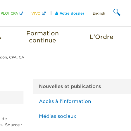
PLOI CPA
VIVO
Votre dossier
English
CHERCHER
Formation
A
L'Ordre
continue
igon, CPA, CA
Nouvelles et publications
Accès à l’information
Médias sociaux
l de
 ». Source :