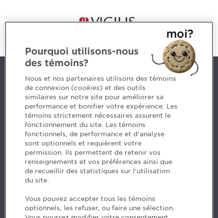
Pourquoi utilisons-nous
des témoins?
Nous joindre
Nous et nos partenaires utilisons des témoins
de connexion (
cookies
) et des outils
similaires sur notre site pour améliorer sa
5, Place Ville Marie, bureau 800, Montréal (Québec)
performance et bonifier votre expérience. Les
H3B 2G2
témoins strictement nécessaires assurent le
www.cpaquebec.ca
fonctionnement du site. Les témoins
fonctionnels, de performance et d'analyse
Des questions? Faites appel à notre équipe >
sont optionnels et requièrent votre
permission. Ils permettent de retenir vos
Envie de mettre de l’Ordre dans votre carrière? Voyez
renseignements et vos préférences ainsi que
les postes disponibles >
de recueillir des statistiques sur l'utilisation
du site.
Facebook - CPA
Vous pouvez accepter tous les témoins
Facebook - Devenir CPA
optionnels, les refuser, ou faire une sélection.
Instagram
Vous pourrez modifier votre consentement