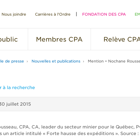
Nous joindre
Carrières à l'Ordre
FONDATION DES CPA
EM
RE
ublic
Membres
CPA
Relève
CP
lle de presse
Nouvelles et publications
Mention • Nochane Rouss
 à la recherche
30 juillet 2015
sseau, CPA, CA, leader du secteur minier pour le Québec, P
s un article intitulé « Forte hausse des expéditions ». Source :