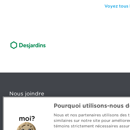
Voyez tous l
Nous joindre
Pourquoi utilisons-nous 
5, Place Ville Marie, bureau 800, Montréal (Québec) H
www.cpaquebec.ca
Nous et nos partenaires utilisons des
similaires sur notre site pour amélior
Des questions? Faites appel à notre équipe >
témoins strictement nécessaires assur