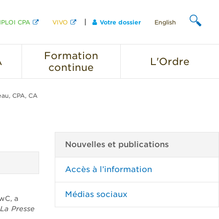
PLOI CPA
VIVO
Votre dossier
English
CHERCHER
Formation
A
L'Ordre
continue
eau, CPA, CA
Nouvelles et publications
Accès à l’information
Médias sociaux
wC, a
La Presse