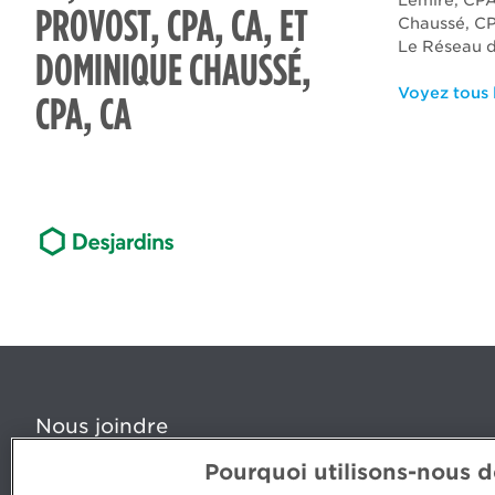
Lemire, CPA
PROVOST, CPA, CA, ET
Chaussé, CP
Le Réseau d
DOMINIQUE CHAUSSÉ,
Voyez tous l
CPA, CA
Nous joindre
Pourquoi utilisons-nous 
5, Place Ville Marie, bureau 800, Montréal (Québec) H