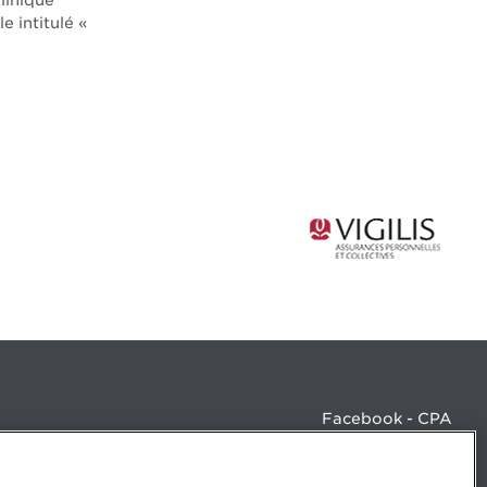
minique
 intitulé «
Facebook - CPA
Facebook - Devenir CPA
Instagram
LinkedIn - CPA