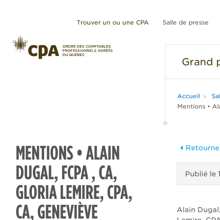
Trouver un ou une CPA
Salle de presse
Grand
p
Accueil
Sa
Mentions • Al
MENTIONS • ALAIN
Retourner
DUGAL, FCPA , CA,
Publié le
GLORIA LEMIRE, CPA,
CA, GENEVIÈVE
Alain Dugal,