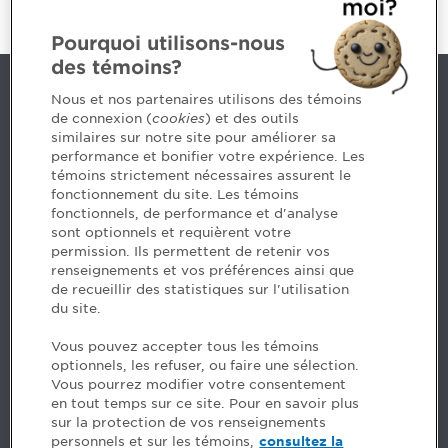
Pourquoi utilisons-nous
des témoins?
Nous joindre
Nous et nos partenaires utilisons des témoins
de connexion (
cookies
) et des outils
similaires sur notre site pour améliorer sa
5, Place Ville Marie, bureau 800, Montréal (Québec)
performance et bonifier votre expérience. Les
H3B 2G2
témoins strictement nécessaires assurent le
www.cpaquebec.ca
fonctionnement du site. Les témoins
fonctionnels, de performance et d'analyse
Des questions? Faites appel à notre équipe >
sont optionnels et requièrent votre
permission. Ils permettent de retenir vos
Envie de mettre de l’Ordre dans votre carrière? Voyez
renseignements et vos préférences ainsi que
les postes disponibles >
de recueillir des statistiques sur l'utilisation
du site.
Facebook - CPA
Vous pouvez accepter tous les témoins
Facebook - Devenir CPA
optionnels, les refuser, ou faire une sélection.
Instagram
Vous pourrez modifier votre consentement
LinkedIn - CPA
en tout temps sur ce site. Pour en savoir plus
LinkedIn - 20 minutes CPA
sur la protection de vos renseignements
LinkedIn - Emploi CPA
personnels et sur les témoins,
consultez la