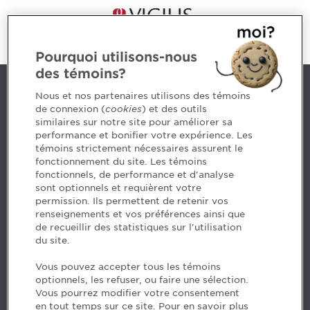
Pourquoi utilisons-nous
des témoins?
Nous joindre
Nous et nos partenaires utilisons des témoins
de connexion (
cookies
) et des outils
similaires sur notre site pour améliorer sa
5, Place Ville Marie, bureau 800, Montréal (Québec)
performance et bonifier votre expérience. Les
H3B 2G2
témoins strictement nécessaires assurent le
www.cpaquebec.ca
fonctionnement du site. Les témoins
fonctionnels, de performance et d'analyse
Des questions? Faites appel à notre équipe >
sont optionnels et requièrent votre
permission. Ils permettent de retenir vos
Envie de mettre de l’Ordre dans votre carrière? Voyez
renseignements et vos préférences ainsi que
les postes disponibles >
de recueillir des statistiques sur l'utilisation
du site.
Facebook - CPA
Vous pouvez accepter tous les témoins
Facebook - Devenir CPA
optionnels, les refuser, ou faire une sélection.
Instagram
Vous pourrez modifier votre consentement
LinkedIn - CPA
en tout temps sur ce site. Pour en savoir plus