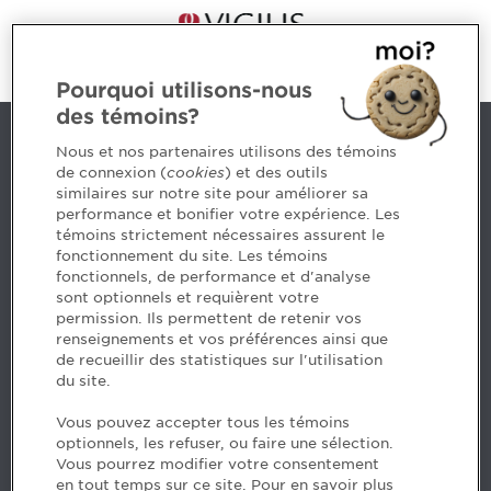
Pourquoi utilisons-nous
des témoins?
Nous joindre
Nous et nos partenaires utilisons des témoins
de connexion (
cookies
) et des outils
similaires sur notre site pour améliorer sa
5, Place Ville Marie, bureau 800, Montréal (Québec)
performance et bonifier votre expérience. Les
H3B 2G2
témoins strictement nécessaires assurent le
www.cpaquebec.ca
fonctionnement du site. Les témoins
fonctionnels, de performance et d'analyse
Des questions? Faites appel à notre équipe >
sont optionnels et requièrent votre
permission. Ils permettent de retenir vos
Envie de mettre de l’Ordre dans votre carrière? Voyez
renseignements et vos préférences ainsi que
les postes disponibles >
de recueillir des statistiques sur l'utilisation
du site.
Facebook - CPA
Vous pouvez accepter tous les témoins
Facebook - Devenir CPA
optionnels, les refuser, ou faire une sélection.
Instagram
Vous pourrez modifier votre consentement
LinkedIn - CPA
en tout temps sur ce site. Pour en savoir plus