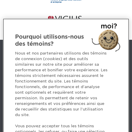
Pourquoi utilisons-nous
des témoins?
Nous joindre
Nous et nos partenaires utilisons des témoins
de connexion (
cookies
) et des outils
similaires sur notre site pour améliorer sa
5, Place Ville Marie, bureau 800, Montréal (Québec)
performance et bonifier votre expérience. Les
H3B 2G2
témoins strictement nécessaires assurent le
www.cpaquebec.ca
fonctionnement du site. Les témoins
fonctionnels, de performance et d'analyse
Des questions? Faites appel à notre équipe >
sont optionnels et requièrent votre
permission. Ils permettent de retenir vos
Envie de mettre de l’Ordre dans votre carrière? Voyez
renseignements et vos préférences ainsi que
les postes disponibles >
de recueillir des statistiques sur l'utilisation
du site.
Facebook - CPA
Vous pouvez accepter tous les témoins
Facebook - Devenir CPA
optionnels, les refuser, ou faire une sélection.