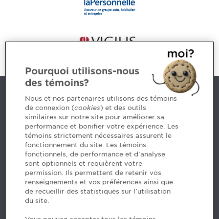
Pourquoi utilisons-nous
des témoins?
Nous joindre
Nous et nos partenaires utilisons des témoins
de connexion (
cookies
) et des outils
similaires sur notre site pour améliorer sa
5, Place Ville Marie, bureau 800, Montréal (Québec)
performance et bonifier votre expérience. Les
H3B 2G2
témoins strictement nécessaires assurent le
www.cpaquebec.ca
fonctionnement du site. Les témoins
fonctionnels, de performance et d'analyse
Des questions? Faites appel à notre équipe >
sont optionnels et requièrent votre
permission. Ils permettent de retenir vos
Envie de mettre de l’Ordre dans votre carrière? Voyez
renseignements et vos préférences ainsi que
les postes disponibles >
de recueillir des statistiques sur l'utilisation
du site.
Facebook - CPA