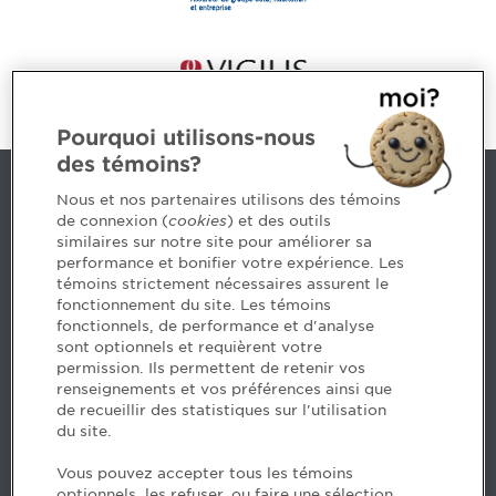
Pourquoi utilisons-nous
des témoins?
Nous joindre
Nous et nos partenaires utilisons des témoins
de connexion (
cookies
) et des outils
similaires sur notre site pour améliorer sa
5, Place Ville Marie, bureau 800, Montréal (Québec)
performance et bonifier votre expérience. Les
H3B 2G2
témoins strictement nécessaires assurent le
www.cpaquebec.ca
fonctionnement du site. Les témoins
fonctionnels, de performance et d'analyse
Des questions? Faites appel à notre équipe >
sont optionnels et requièrent votre
permission. Ils permettent de retenir vos
Envie de mettre de l’Ordre dans votre carrière? Voyez
renseignements et vos préférences ainsi que
les postes disponibles >
de recueillir des statistiques sur l'utilisation
du site.
Facebook - CPA
Vous pouvez accepter tous les témoins
Facebook - Devenir CPA
optionnels, les refuser, ou faire une sélection.