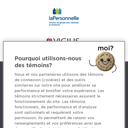
Pourquoi utilisons-nous
des témoins?
Nous joindre
Nous et nos partenaires utilisons des témoins
de connexion (
cookies
) et des outils
similaires sur notre site pour améliorer sa
5, Place Ville Marie, bureau 800, Montréal (Québec)
performance et bonifier votre expérience. Les
H3B 2G2
témoins strictement nécessaires assurent le
www.cpaquebec.ca
fonctionnement du site. Les témoins
fonctionnels, de performance et d'analyse
Des questions? Faites appel à notre équipe >
sont optionnels et requièrent votre
permission. Ils permettent de retenir vos
Envie de mettre de l’Ordre dans votre carrière? Voyez
renseignements et vos préférences ainsi que
les postes disponibles >