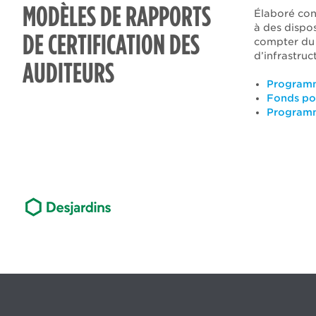
MODÈLES DE RAPPORTS
Élaboré co
à des dispos
DE CERTIFICATION DES
compter du 
d’infrastru
AUDITEURS
Programme
Fonds pou
Programm