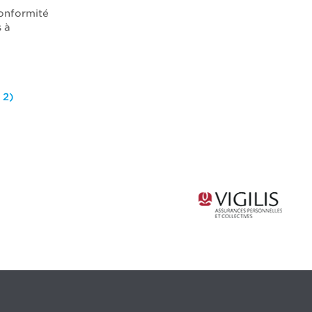
onformité
s à
 2)