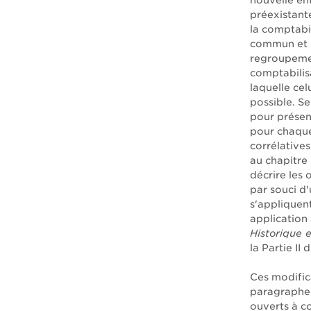
nouvelle en
préexistante
la comptabi
commun et q
regroupemen
comptabilis
laquelle cel
possible. Se
pour présent
pour chaque
corrélative
au chapitre
décrire les
par souci d
s'appliquen
application 
Historique 
la Partie II 
Ces modific
paragraphe 
ouverts à 