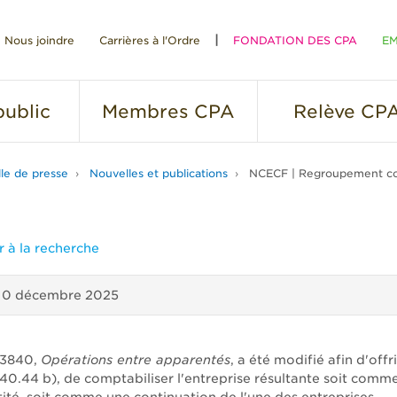
Nous joindre
Carrières à l'Ordre
FONDATION DES CPA
EM
RE
ublic
Membres
CPA
Relève
CP
lle de presse
Nouvelles et publications
NCECF | Regroupement co
 à la recherche
10 décembre 2025
 3840,
Opérations entre apparentés
, a été modifié afin d'offri
840.44 b), de comptabiliser l'entreprise résultante soit comm