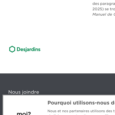
des paragra
2025) se tro
Manuel de 
Nous joindre
Pourquoi utilisons-nous 
5, Place Ville Marie, bureau 800, Montréal (Québec) H
www.cpaquebec.ca
Nous et nos partenaires utilisons des