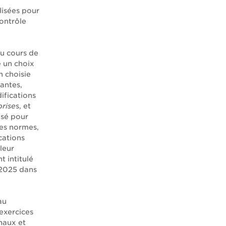
lisées pour
ontrôle
u cours de
e un choix
n choisie
tantes,
ifications
rise
s, et
lisé pour
ces normes,
cations
 leur
t intitulé
 2025 dans
au
exercices
inaux et