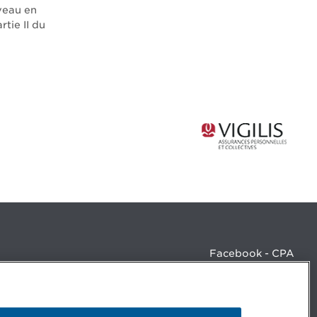
veau en
rtie II du
Facebook - CPA
Facebook - Devenir CPA
Instagram
LinkedIn - CPA
LinkedIn - 20 minutes CPA