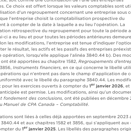
tité, soit comme une continuation de l'une des entreprises
s. Ce choix est offert lorsque les valeurs comptables sont uti
lisation d'un regroupement concernant une entreprise sous c
ue l'entreprise choisit la comptabilisation prospective du
t à compter de la date à laquelle a eu lieu l'opération. La
ation rétrospective du regroupement pour toute la période a
ui-ci a eu lieu et pour toutes les périodes antérieures demeur
lon les modifications, l'entreprise est tenue d'indiquer l'optio
er le résultat, les actifs et les passifs des entreprises préexis
 opération, lorsqu'elle applique l'alinéa 3840.44 b). Des mod
s ont été apportées au chapitre 1582,
Regroupements d’entrep
 3856,
Instruments financiers
, en ce qui concerne le libellé uti
 opérations qui n'entrent pas dans le champ d'application de 
'uniformité avec le libellé du paragraphe 3840.44. Les modifi
er
t pour les exercices ouverts à compter du
1
janvier 2026
, et
anticipée est permise. Les modifications, ainsi qu’un documen
et fondement des conclusions
, ont été publiées en décembre
du
Manuel de CPA Canada – Comptabilité
.
ations sont liées à celles déjà apportées en septembre 2023 
3840.44 et aux chapitres 1582 et 3856, qui s’appliquent aux 
er
compter du
1
janvier 2025
. Les libellés des paragraphes orig