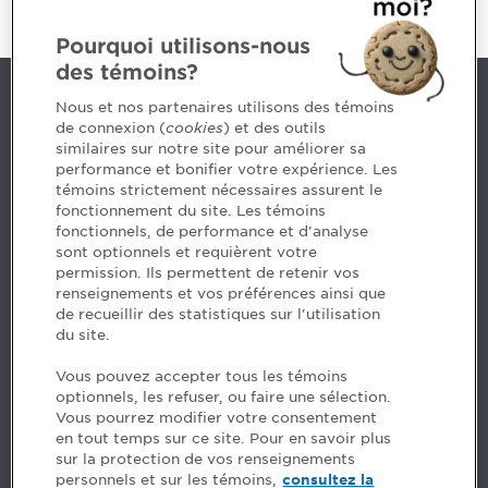
Pourquoi utilisons-nous
des témoins?
Nous joindre
Nous et nos partenaires utilisons des témoins
de connexion (
cookies
) et des outils
similaires sur notre site pour améliorer sa
5, Place Ville Marie, bureau 800, Montréal (Québec)
performance et bonifier votre expérience. Les
H3B 2G2
témoins strictement nécessaires assurent le
www.cpaquebec.ca
fonctionnement du site. Les témoins
fonctionnels, de performance et d'analyse
Des questions? Faites appel à notre équipe >
sont optionnels et requièrent votre
permission. Ils permettent de retenir vos
Envie de mettre de l’Ordre dans votre carrière? Voyez
renseignements et vos préférences ainsi que
les postes disponibles >
de recueillir des statistiques sur l'utilisation
du site.
Facebook - CPA
Vous pouvez accepter tous les témoins
Facebook - Devenir CPA
optionnels, les refuser, ou faire une sélection.
Instagram
Vous pourrez modifier votre consentement
LinkedIn - CPA
en tout temps sur ce site. Pour en savoir plus
LinkedIn - 20 minutes CPA
sur la protection de vos renseignements
LinkedIn - Emploi CPA
personnels et sur les témoins,
consultez la