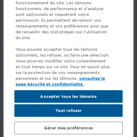
fonctionnement du site. Les témoins
fonctionnels, de performance et d'analyse
Des questions? Faites appel à notre équipe >
sont optionnels et requièrent votre
permission. Ils permettent de retenir vos
Envie de mettre de l’Ordre dans votre carrière? Voyez
renseignements et vos préférences ainsi que
les postes disponibles >
de recueillir des statistiques sur l'utilisation
du site.
Facebook - CPA
Vous pouvez accepter tous les témoins
Facebook - Devenir CPA
optionnels, les refuser, ou faire une sélection.
Instagram
Vous pourrez modifier votre consentement
LinkedIn - CPA
en tout temps sur ce site. Pour en savoir plus
LinkedIn - 20 minutes CPA
sur la protection de vos renseignements
LinkedIn - Emploi CPA
personnels et sur les témoins,
consultez la
TikTok
page Sécurité et confidentialité.
YouTube
Accepter tous les témoins
Commentaires
Tout refuser
Sécurité et confidentialité
Conditions générales
Gérer mes préférences
© Ordre des comptables professionnels agréés du Québec