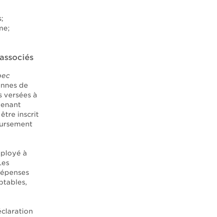
;
me;
 associés
bec
onnes de
s versées à
venant
tre inscrit
oursement
mployé à
Les
dépenses
ptables,
éclaration