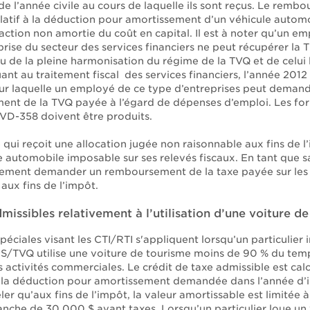
e l’année civile au cours de laquelle ils sont reçus. Le remb
elatif à la déduction pour amortissement d’un véhicule automo
raction non amortie du coût en capital. Il est à noter qu’un e
rise du secteur des services financiers ne peut récupérer la 
 de la pleine harmonisation du régime de la TVQ et de celui 
t au traitement fiscal des services financiers, l’année 2012 
ur laquelle un employé de ce type d’entreprises peut demand
nt de la TVQ payée à l’égard de dépenses d’emploi. Les for
VD-358 doivent être produits.
qui reçoit une allocation jugée non raisonnable aux fins de l
automobile imposable sur ses relevés fiscaux. En tant que sal
ement demander un remboursement de la taxe payée sur les
aux fins de l’impôt.
missibles relativement à l’utilisation d’une voiture d
péciales visant les CTI/RTI s'appliquent lorsqu’un particulier i
TPS/TVQ utilise une voiture de tourisme moins de 90 % du tem
 activités commerciales. Le crédit de taxe admissible est cal
 la déduction pour amortissement demandée dans l’année d’i
eler qu’aux fins de l’impôt, la valeur amortissable est limitée à
nche de 30 000 $ avant taxes. Lorsqu’un particulier loue un v