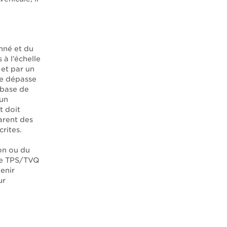
onné et du
 à l’échelle
 et par un
ne dépasse
 base de
 un
t doit
arent des
crites.
ion ou du
 de TPS/TVQ
tenir
ur