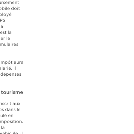
oursement
bile doit
mployé
TPS.
la
est la
er le
mulaires
’impôt aura
arié, il
 dépenses
e tourisme
nscrit aux
ps dans le
culé en
mposition.
 la
éhicule, il