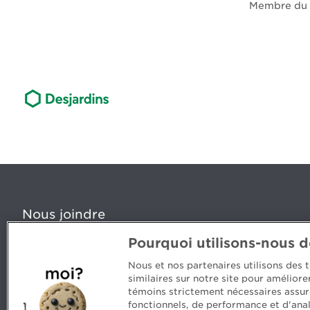
Membre du G
Nous joindre
Pourquoi utilisons-nous 
5, Place Ville Marie, bureau 800, Montréal (Québec) H
www.cpaquebec.ca
Nous et nos partenaires utilisons des
similaires sur notre site pour amélior
Des questions? Faites appel à notre équipe >
témoins strictement nécessaires assur
fonctionnels, de performance et d'anal