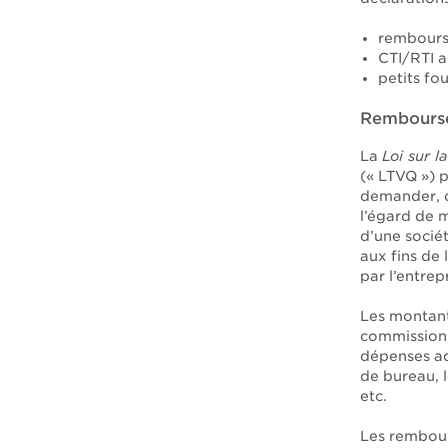
rembourse
CTI/RTI a
petits fou
Remboursem
La
Loi sur l
(« LTVQ ») p
demander, d
l’égard de 
d’une sociét
aux fins de
par l’entrepr
Les montant
commission, 
dépenses ad
de bureau, l
etc.
Les rembour