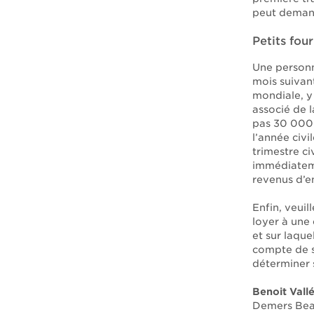
peut demande
Petits four
Une personne
mois suivant
mondiale, y
associé de 
pas 30 000 $
l’année civi
trimestre ci
immédiateme
revenus d’en
Enfin, veuil
loyer à une 
et sur laque
compte de s
déterminer s
Benoit Vall
Demers Bea