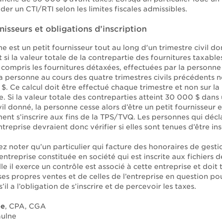
r un CTI/RTI selon les limites fiscales admissibles.
nisseurs et obligations d’inscription
 est un petit fournisseur tout au long d'un trimestre civil d
 si la valeur totale de la contrepartie des fournitures taxables
 compris les fournitures détaxées, effectuées par la personne
la personne au cours des quatre trimestres civils précédents 
. Ce calcul doit être effectué chaque trimestre et non sur la
le. Si la valeur totale des contreparties atteint 30 000 $ dans
vil donné, la personne cesse alors d’être un petit fournisseur e
nt s’inscrire aux fins de la TPS/TVQ. Les personnes qui décl
treprise devraient donc vérifier si elles sont tenues d’être ins
lez noter qu’un particulier qui facture des honoraires de gest
entreprise constituée en société qui est inscrite aux fichiers
lle il exerce un contrôle est associé à cette entreprise et doit 
es propres ventes et de celles de l’entreprise en question po
’il a l’obligation de s’inscrire et de percevoir les taxes.
ée
, CPA, CGA
ulne