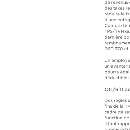
de revenus d
des taxes r
réduire la f
d’une entrep
Compte tenu
TPS/TVH quan
dernière po
rembourseme
GST-370 et 
Un employé 
un avantage 
pourra égal
déductibles 
CTI/RTI ad
Des règles s
fins de la 
cadre de ses
fonction de
Il faut rapp
première tra