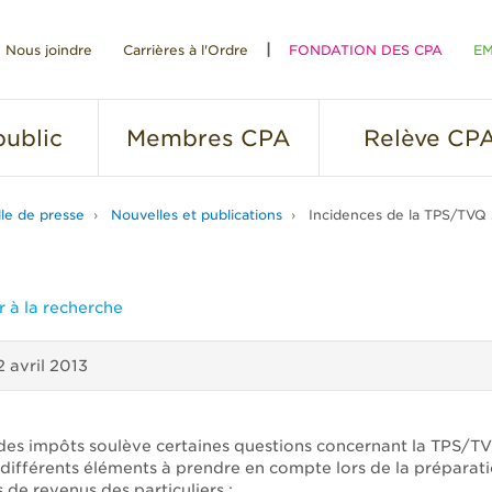
Nous joindre
Carrières à l'Ordre
FONDATION DES CPA
EM
RE
ublic
Membres
CPA
Relève
CP
lle de presse
Nouvelles et publications
Incidences de la TPS/TVQ s
 à la recherche
2 avril 2013
des impôts soulève certaines questions concernant la TPS/TV
différents éléments à prendre en compte lors de la préparat
 de revenus des particuliers :