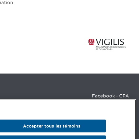
mmation
Facebook - CPA
Facebook - Devenir CPA
Instagram
LinkedIn - CPA
LinkedIn - 20 minutes CPA
Accepter tous les témoins
LinkedIn - Emploi CPA
TikTok