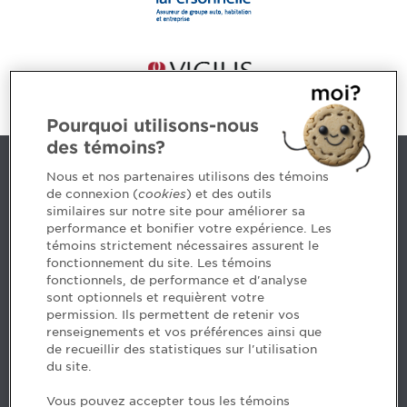
Pourquoi utilisons-nous
des témoins?
Nous joindre
Nous et nos partenaires utilisons des témoins
de connexion (
cookies
) et des outils
similaires sur notre site pour améliorer sa
5, Place Ville Marie, bureau 800, Montréal (Québec)
performance et bonifier votre expérience. Les
H3B 2G2
témoins strictement nécessaires assurent le
www.cpaquebec.ca
fonctionnement du site. Les témoins
fonctionnels, de performance et d'analyse
Des questions? Faites appel à notre équipe >
sont optionnels et requièrent votre
permission. Ils permettent de retenir vos
Envie de mettre de l’Ordre dans votre carrière? Voyez
renseignements et vos préférences ainsi que
les postes disponibles >
de recueillir des statistiques sur l'utilisation
du site.
Facebook - CPA
Vous pouvez accepter tous les témoins