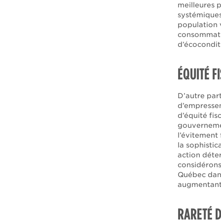
meilleures 
systémiques
population 
consommatio
d’écoconditi
ÉQUITÉ F
D’autre par
d’empressem
d’équité fis
gouvernement
l’évitement
la sophisti
action déte
considérons 
Québec dans 
augmentant 
RARETÉ 