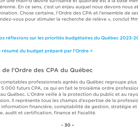
voir une main-d'œuvre suffisante et qualifiée est à la base m
renne. En ce sens, c’est un enjeu auquel nous devons nous a
ination. Chose certaine, l’Ordre des CPA et l’ensemble de s
endez-vous pour stimuler la recherche de relève », conclut M
os réflexions sur les priorités budgétaires du Québec 2023-2
e résumé du budget préparé par l'Ordre >
 de l’Ordre des CPA du Québec
 comptables professionnels agréés du Québec regroupe plus
5 000 futurs CPA, ce qui en fait le troisième ordre professio
au Québec. L’Ordre veille à la protection du public et au ra
sion. Il représente tous les champs d’expertise de la professi
information financière, comptabilité de gestion, stratégie et
 audit et certification, finance et fiscalité.
- 30 –