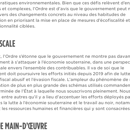
pratiques environnementales. Bien que ces défis relèvent d’e
 et complexes, l’Ordre est d’avis que le gouvernement peut 
vers des changements concrets au niveau des habitudes de
n en priorisant la mise en place de mesures d’écofiscalité et
onnalité ciblées.
ISCALE
t, l’Ordre s’étonne que le gouvernement ne montre pas dava
ent à s’attaquer à l’économie souterraine, dans une perspec
cale envers l’ensemble des contribuables. Il va de soi que le
 doit poursuivre les efforts initiés depuis 2019 afin de lutt
 fiscal abusif et l’évasion fiscale. L’ampleur du phénomène 
cation de plus en plus grande des schémas utilisés commande
rminée de l’État à laquelle nous souscrivons pleinement. Nou
entre autres qu’il y a lieu d’accentuer les efforts déployés 
la lutte à l’économie souterraine et le travail au noir, nota
les ressources humaines et financières qui y sont consacrées
DE MAIN-D’ŒUVRE