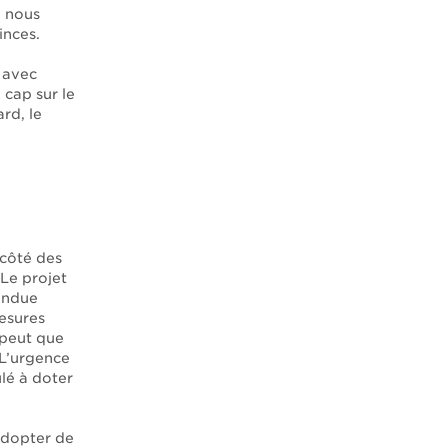
e nous
inces.
n avec
 cap sur le
rd, le
 côté des
 Le projet
endue
esures
 peut que
 L’urgence
lé à doter
 adopter de