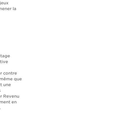
njeux
mener la
ntage
tive
er contre
de même que
nt une
s
par Revenu
mment en
.