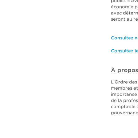
public. « A
économie pé
avec déterm
seront au r
Consultez n
Consultez l
À propos
L’Ordre des
membres et 
importance 
de la profes
comptable : 
gouvernance,