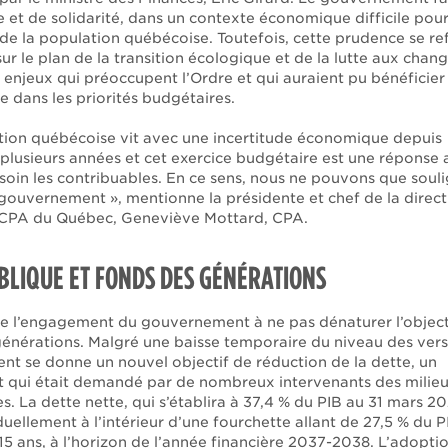
 et de solidarité, dans un contexte économique difficile pour
de la population québécoise. Toutefois, cette prudence se re
ur le plan de la transition écologique et de la lutte aux cha
 enjeux qui préoccupent l’Ordre et qui auraient pu bénéficier
e dans les priorités budgétaires.
tion québécoise vit avec une incertitude économique depuis
plusieurs années et cet exercice budgétaire est une réponse a
soin les contribuables. En ce sens, nous ne pouvons que soul
 gouvernement », mentionne la présidente et chef de la direc
 CPA du Québec, Geneviève Mottard, CPA.
BLIQUE ET FONDS DES GÉNÉRATIONS
ue l’engagement du gouvernement à ne pas dénaturer l’object
énérations. Malgré une baisse temporaire du niveau des vers
t se donne un nouvel objectif de réduction de la dette, un
qui était demandé par de nombreux intervenants des milie
 La dette nette, qui s’établira à 37,4 % du PIB au 31 mars 20
uellement à l’intérieur d’une fourchette allant de 27,5 % du P
 15 ans, à l’horizon de l’année financière 2037-2038. L’adopti