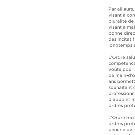
Par ailleur
visant à co
pluralité d
visant à mai
bonne direc
des incitati
longtemps e
L’Ordre sal
compétences
voûte pour 
de main-d’œu
ans permett
souhaitant 
professionne
d’appoint e
ordres prof
L’Ordre rec
ordres prof
pénurie de m