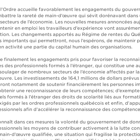
s, l’Ordre accueille favorablement les engagements du gouve
mbattre la rareté de main-d’œuvre qui sévit dorénavant dans
e secteurs de l’économie. Les nouvelles mesures annoncées au
ntenir en emploi les travailleurs d’expérience vont assurémen
tion. Les changements apportés au Régime de rentes du Qu
fs importants qui permettront, nous l’espérons, de maintenir p
n activité une partie du capital humain des organisations.
ue finalement les engagements pris pour favoriser la reconna
 des professionnels formés à l’étranger, qui constitue une au
soulager de nombreux secteurs de l’économie affectés par la
vre. Les investissements de 164,1 millions de dollars prévus 
ront notamment de soutenir financièrement les personnes i
obtenir une reconnaissance de leurs compétences; d’exempter
ls formés à l’étranger des droits de scolarité liés aux format
xigés par les ordres professionnels québécois et enfin, d’app
essionnels afin d’accélérer la reconnaissance des compétence
onnaît dans ces mesures la volonté du gouvernement de don
essionnels les moyens de contribuer activement à la lutte con
ain-d’œuvre qualifiée, une situation qui fragilise la protecti