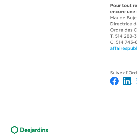
Pour tout r
encore une 
Maude Buje
Directrice d
Ordre des 
T. 514 288-
C. 514 743
affairespu
Suivez l’Or