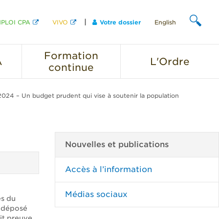
PLOI CPA
VIVO
Votre dossier
English
CHERCHER
Formation
A
L'Ordre
continue
4 – Un budget prudent qui vise à soutenir la population
Nouvelles et publications
Accès à l’information
Médias sociaux
és du
 déposé
it preuve