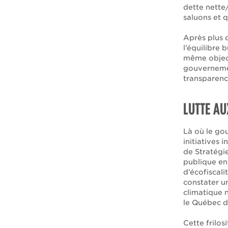
dette nette
saluons et 
Après plus d
l’équilibre 
même object
gouvernemen
transparenc
LUTTE A
Là où le go
initiatives 
de Stratég
publique en
d’écofiscali
constater u
climatique 
le Québec d
Cette frilos