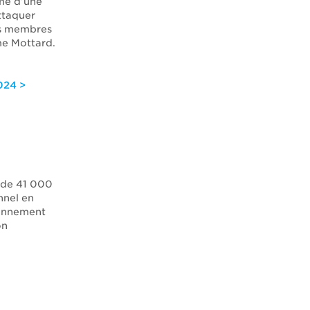
ême d’une
ttaquer
es membres
me Mottard.
024 >
 de 41 000
nnel en
yonnement
on