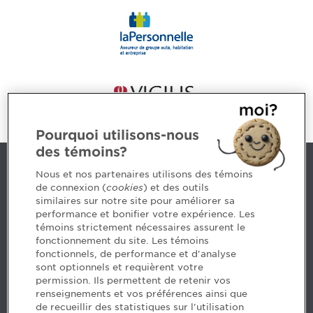
Pourquoi utilisons-nous
des témoins?
Nous joindre
Nous et nos partenaires utilisons des témoins
de connexion (
cookies
) et des outils
similaires sur notre site pour améliorer sa
5, Place Ville Marie, bureau 800, Montréal (Québec)
performance et bonifier votre expérience. Les
H3B 2G2
témoins strictement nécessaires assurent le
www.cpaquebec.ca
fonctionnement du site. Les témoins
fonctionnels, de performance et d'analyse
Des questions? Faites appel à notre équipe >
sont optionnels et requièrent votre
permission. Ils permettent de retenir vos
Envie de mettre de l’Ordre dans votre carrière? Voyez
renseignements et vos préférences ainsi que
les postes disponibles >
de recueillir des statistiques sur l'utilisation