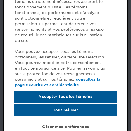
témoins strictement nécessaires assurent le
www.cpaquebec.ca
fonctionnement du site. Les témoins
fonctionnels, de performance et d'analyse
Des questions? Faites appel à notre équipe >
sont optionnels et requièrent votre
permission. Ils permettent de retenir vos
Envie de mettre de l’Ordre dans votre carrière? Voyez
renseignements et vos préférences ainsi que
les postes disponibles >
de recueillir des statistiques sur l'utilisation
du site.
Facebook - CPA
Vous pouvez accepter tous les témoins
Facebook - Devenir CPA
optionnels, les refuser, ou faire une sélection.
Instagram
Vous pourrez modifier votre consentement
LinkedIn - CPA
en tout temps sur ce site. Pour en savoir plus
LinkedIn - 20 minutes CPA
sur la protection de vos renseignements
LinkedIn - Emploi CPA
personnels et sur les témoins,
consultez la
TikTok
page Sécurité et confidentialité.
YouTube
Accepter tous les témoins
Commentaires
Tout refuser
Sécurité et confidentialité
Conditions générales
Gérer mes préférences
© Ordre des comptables professionnels agréés du Québec