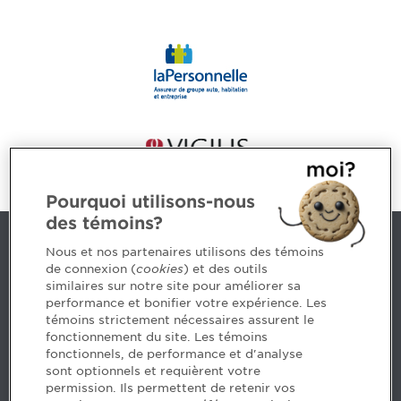
Pourquoi utilisons-nous
des témoins?
Nous joindre
Nous et nos partenaires utilisons des témoins
de connexion (
cookies
) et des outils
similaires sur notre site pour améliorer sa
5, Place Ville Marie, bureau 800, Montréal (Québec)
performance et bonifier votre expérience. Les
H3B 2G2
témoins strictement nécessaires assurent le
www.cpaquebec.ca
fonctionnement du site. Les témoins
fonctionnels, de performance et d'analyse
Des questions? Faites appel à notre équipe >
sont optionnels et requièrent votre
permission. Ils permettent de retenir vos
Envie de mettre de l’Ordre dans votre carrière? Voyez