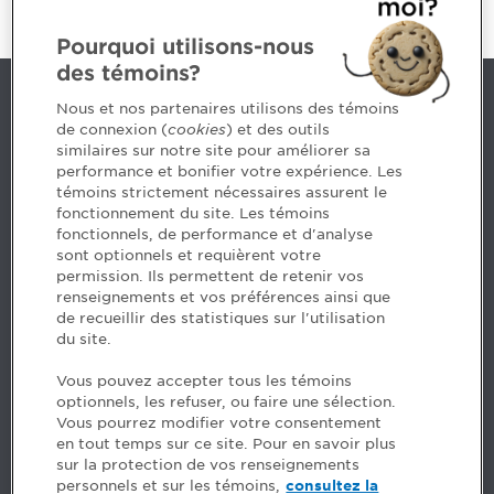
Pourquoi utilisons-nous
des témoins?
Nous joindre
Nous et nos partenaires utilisons des témoins
de connexion (
cookies
) et des outils
similaires sur notre site pour améliorer sa
5, Place Ville Marie, bureau 800, Montréal (Québec)
performance et bonifier votre expérience. Les
H3B 2G2
témoins strictement nécessaires assurent le
www.cpaquebec.ca
fonctionnement du site. Les témoins
fonctionnels, de performance et d'analyse
Des questions? Faites appel à notre équipe >
sont optionnels et requièrent votre
permission. Ils permettent de retenir vos
Envie de mettre de l’Ordre dans votre carrière? Voyez
renseignements et vos préférences ainsi que
les postes disponibles >
de recueillir des statistiques sur l'utilisation
du site.
Facebook - CPA
Vous pouvez accepter tous les témoins
Facebook - Devenir CPA
optionnels, les refuser, ou faire une sélection.
Instagram
Vous pourrez modifier votre consentement
LinkedIn - CPA
en tout temps sur ce site. Pour en savoir plus
LinkedIn - 20 minutes CPA
sur la protection de vos renseignements
LinkedIn - Emploi CPA
personnels et sur les témoins,
consultez la