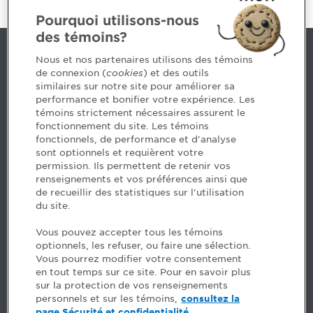
Pourquoi utilisons-nous
des témoins?
Nous joindre
Nous et nos partenaires utilisons des témoins
de connexion (
cookies
) et des outils
similaires sur notre site pour améliorer sa
5, Place Ville Marie, bureau 800, Montréal (Québec)
performance et bonifier votre expérience. Les
H3B 2G2
témoins strictement nécessaires assurent le
www.cpaquebec.ca
fonctionnement du site. Les témoins
fonctionnels, de performance et d'analyse
Des questions? Faites appel à notre équipe >
sont optionnels et requièrent votre
permission. Ils permettent de retenir vos
Envie de mettre de l’Ordre dans votre carrière? Voyez
renseignements et vos préférences ainsi que
les postes disponibles >
de recueillir des statistiques sur l'utilisation
du site.
Facebook - CPA
Vous pouvez accepter tous les témoins
Facebook - Devenir CPA
optionnels, les refuser, ou faire une sélection.
Instagram
Vous pourrez modifier votre consentement
LinkedIn - CPA
en tout temps sur ce site. Pour en savoir plus
LinkedIn - 20 minutes CPA
sur la protection de vos renseignements
LinkedIn - Emploi CPA
personnels et sur les témoins,
consultez la
TikTok
page Sécurité et confidentialité.