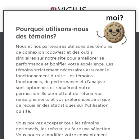
Pourquoi utilisons-nous
des témoins?
Nous joindre
Nous et nos partenaires utilisons des témoins
de connexion (
cookies
) et des outils
similaires sur notre site pour améliorer sa
5, Place Ville Marie, bureau 800, Montréal (Québec)
performance et bonifier votre expérience. Les
H3B 2G2
témoins strictement nécessaires assurent le
www.cpaquebec.ca
fonctionnement du site. Les témoins
fonctionnels, de performance et d'analyse
Des questions? Faites appel à notre équipe >
sont optionnels et requièrent votre
permission. Ils permettent de retenir vos
Envie de mettre de l’Ordre dans votre carrière? Voyez
renseignements et vos préférences ainsi que
les postes disponibles >
de recueillir des statistiques sur l'utilisation
du site.
Facebook - CPA
Vous pouvez accepter tous les témoins
Facebook - Devenir CPA
optionnels, les refuser, ou faire une sélection.
Instagram
Vous pourrez modifier votre consentement
LinkedIn - CPA