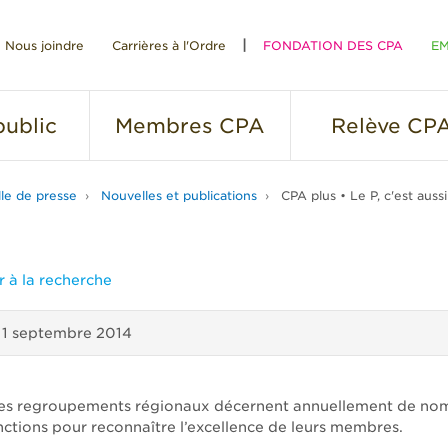
Nous joindre
Carrières à l'Ordre
FONDATION DES CPA
EM
RE
ublic
Membres
CPA
Relève
CP
lle de presse
Nouvelles et publications
CPA plus • Le P, c'est aussi
 à la recherche
11 septembre 2014
ses regroupements régionaux décernent annuellement de no
inctions pour reconnaître l’excellence de leurs membres.