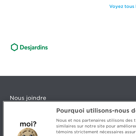
Voyez tous l
Nous joindre
Pourquoi utilisons-nous 
5, Place Ville Marie, bureau 800, Montréal (Québec) H
www.cpaquebec.ca
Nous et nos partenaires utilisons des
similaires sur notre site pour amélior
Des questions? Faites appel à notre équipe >
témoins strictement nécessaires assur