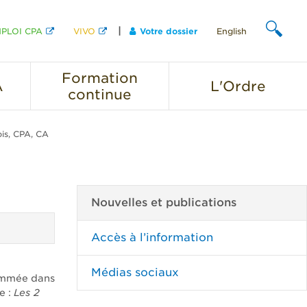
PLOI CPA
VIVO
Votre dossier
English
CHERCHER
Formation
A
L'Ordre
continue
is, CPA, CA
Nouvelles et publications
Accès à l’information
Médias sociaux
nommée dans
e :
Les 2