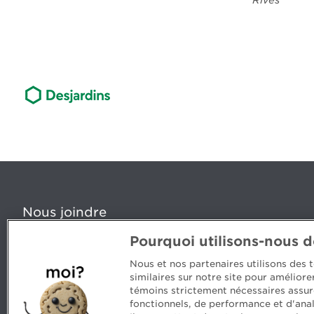
Rives
Nous joindre
Pourquoi utilisons-nous 
5, Place Ville Marie, bureau 800, Montréal (Québec) H
www.cpaquebec.ca
Nous et nos partenaires utilisons des
similaires sur notre site pour amélior
Des questions? Faites appel à notre équipe >
témoins strictement nécessaires assur
fonctionnels, de performance et d'anal