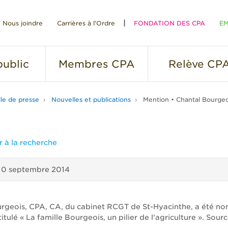
Nous joindre
Carrières à l'Ordre
FONDATION DES CPA
EM
RE
ublic
Membres
CPA
Relève
CP
lle de presse
Nouvelles et publications
Mention • Chantal Bourgeo
 à la recherche
10 septembre 2014
rgeois, CPA, CA, du cabinet RCGT de St-Hyacinthe, a été 
ntitulé « La famille Bourgeois, un pilier de l'agriculture ». Sourc