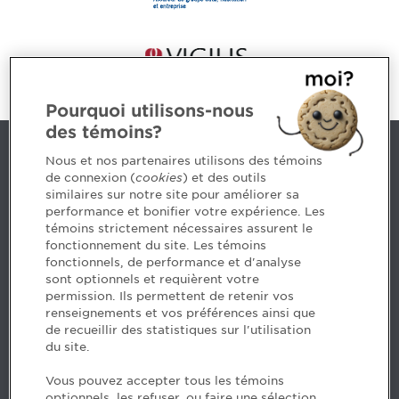
Pourquoi utilisons-nous
des témoins?
Nous joindre
Nous et nos partenaires utilisons des témoins
de connexion (
cookies
) et des outils
similaires sur notre site pour améliorer sa
5, Place Ville Marie, bureau 800, Montréal (Québec)
performance et bonifier votre expérience. Les
H3B 2G2
témoins strictement nécessaires assurent le
www.cpaquebec.ca
fonctionnement du site. Les témoins
fonctionnels, de performance et d'analyse
Des questions? Faites appel à notre équipe >
sont optionnels et requièrent votre
permission. Ils permettent de retenir vos
Envie de mettre de l’Ordre dans votre carrière? Voyez
renseignements et vos préférences ainsi que
les postes disponibles >
de recueillir des statistiques sur l'utilisation
du site.
Facebook - CPA
Vous pouvez accepter tous les témoins
Facebook - Devenir CPA
optionnels, les refuser, ou faire une sélection.