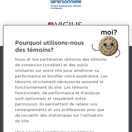
Pourquoi utilisons-nous
des témoins?
Nous joindre
Nous et nos partenaires utilisons des témoins
de connexion (
cookies
) et des outils
similaires sur notre site pour améliorer sa
5, Place Ville Marie, bureau 800, Montréal (Québec)
performance et bonifier votre expérience. Les
H3B 2G2
témoins strictement nécessaires assurent le
www.cpaquebec.ca
fonctionnement du site. Les témoins
fonctionnels, de performance et d'analyse
Des questions? Faites appel à notre équipe >
sont optionnels et requièrent votre
permission. Ils permettent de retenir vos
Envie de mettre de l’Ordre dans votre carrière? Voyez
renseignements et vos préférences ainsi que
les postes disponibles >
de recueillir des statistiques sur l'utilisation
du site.
Facebook - CPA