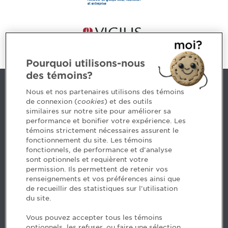
Pourquoi utilisons-nous
des témoins?
Nous joindre
Nous et nos partenaires utilisons des témoins
de connexion (
cookies
) et des outils
similaires sur notre site pour améliorer sa
5, Place Ville Marie, bureau 800, Montréal (Québec)
performance et bonifier votre expérience. Les
H3B 2G2
témoins strictement nécessaires assurent le
www.cpaquebec.ca
fonctionnement du site. Les témoins
fonctionnels, de performance et d'analyse
Des questions? Faites appel à notre équipe >
sont optionnels et requièrent votre
permission. Ils permettent de retenir vos
Envie de mettre de l’Ordre dans votre carrière? Voyez
renseignements et vos préférences ainsi que
les postes disponibles >
de recueillir des statistiques sur l'utilisation
du site.
Facebook - CPA
Vous pouvez accepter tous les témoins
Facebook - Devenir CPA
optionnels, les refuser, ou faire une sélection.