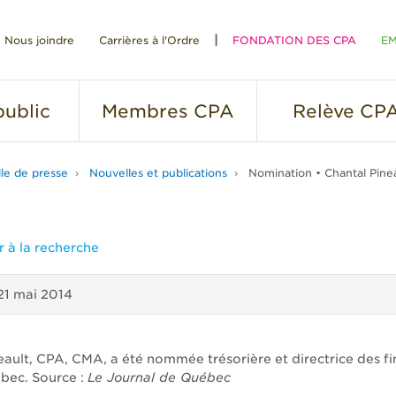
Nous joindre
Carrières à l'Ordre
FONDATION DES CPA
EM
RE
ublic
Membres
CPA
Relève
CP
lle de presse
Nouvelles et publications
Nomination • Chantal Pine
 à la recherche
21 mai 2014
eault, CPA, CMA, a été nommée trésorière et directrice des fi
ébec. Source :
Le Journal de Québec