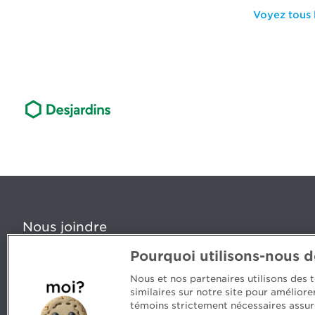
Voyez tous l
Nous joindre
Pourquoi utilisons-nous 
5, Place Ville Marie, bureau 800, Montréal (Québec) H
www.cpaquebec.ca
Nous et nos partenaires utilisons des
similaires sur notre site pour amélior
Des questions? Faites appel à notre équipe >
témoins strictement nécessaires assur