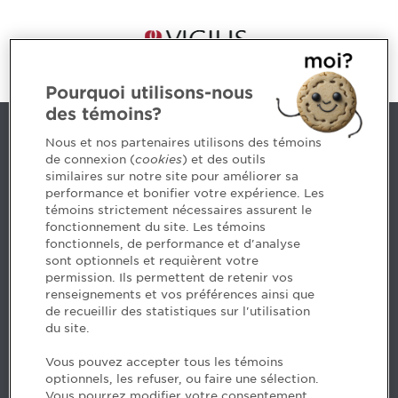
Pourquoi utilisons-nous
des témoins?
Nous joindre
Nous et nos partenaires utilisons des témoins
de connexion (
cookies
) et des outils
similaires sur notre site pour améliorer sa
5, Place Ville Marie, bureau 800, Montréal (Québec)
performance et bonifier votre expérience. Les
H3B 2G2
témoins strictement nécessaires assurent le
www.cpaquebec.ca
fonctionnement du site. Les témoins
fonctionnels, de performance et d'analyse
Des questions? Faites appel à notre équipe >
sont optionnels et requièrent votre
permission. Ils permettent de retenir vos
Envie de mettre de l’Ordre dans votre carrière? Voyez
renseignements et vos préférences ainsi que
les postes disponibles >
de recueillir des statistiques sur l'utilisation
du site.
Facebook - CPA
Vous pouvez accepter tous les témoins
Facebook - Devenir CPA
optionnels, les refuser, ou faire une sélection.
Instagram
Vous pourrez modifier votre consentement