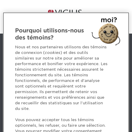
Pourquoi utilisons-nous
des témoins?
Nous joindre
Nous et nos partenaires utilisons des témoins
de connexion (
cookies
) et des outils
similaires sur notre site pour améliorer sa
5, Place Ville Marie, bureau 800, Montréal (Québec)
performance et bonifier votre expérience. Les
H3B 2G2
témoins strictement nécessaires assurent le
www.cpaquebec.ca
fonctionnement du site. Les témoins
fonctionnels, de performance et d'analyse
Des questions? Faites appel à notre équipe >
sont optionnels et requièrent votre
permission. Ils permettent de retenir vos
Envie de mettre de l’Ordre dans votre carrière? Voyez
renseignements et vos préférences ainsi que
les postes disponibles >
de recueillir des statistiques sur l'utilisation
du site.
Facebook - CPA
Vous pouvez accepter tous les témoins
Facebook - Devenir CPA
optionnels, les refuser, ou faire une sélection.
Instagram
Vous pourrez modifier votre consentement