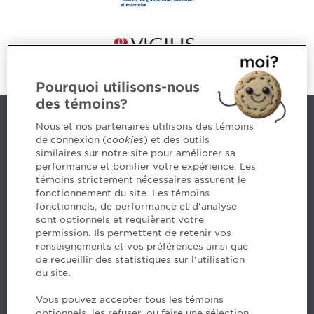
Pourquoi utilisons-nous
des témoins?
Nous joindre
Nous et nos partenaires utilisons des témoins
de connexion (
cookies
) et des outils
similaires sur notre site pour améliorer sa
5, Place Ville Marie, bureau 800, Montréal (Québec)
performance et bonifier votre expérience. Les
H3B 2G2
témoins strictement nécessaires assurent le
www.cpaquebec.ca
fonctionnement du site. Les témoins
fonctionnels, de performance et d'analyse
Des questions? Faites appel à notre équipe >
sont optionnels et requièrent votre
permission. Ils permettent de retenir vos
Envie de mettre de l’Ordre dans votre carrière? Voyez
renseignements et vos préférences ainsi que
les postes disponibles >
de recueillir des statistiques sur l'utilisation
du site.
Facebook - CPA
Vous pouvez accepter tous les témoins
Facebook - Devenir CPA
optionnels, les refuser, ou faire une sélection.