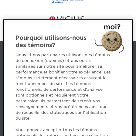
Pourquoi utilisons-nous
des témoins?
Nous joindre
Nous et nos partenaires utilisons des témoins
de connexion (
cookies
) et des outils
similaires sur notre site pour améliorer sa
5, Place Ville Marie, bureau 800, Montréal (Québec)
performance et bonifier votre expérience. Les
H3B 2G2
témoins strictement nécessaires assurent le
www.cpaquebec.ca
fonctionnement du site. Les témoins
fonctionnels, de performance et d'analyse
Des questions? Faites appel à notre équipe >
sont optionnels et requièrent votre
permission. Ils permettent de retenir vos
Envie de mettre de l’Ordre dans votre carrière? Voyez
renseignements et vos préférences ainsi que
les postes disponibles >
de recueillir des statistiques sur l'utilisation
du site.
Facebook - CPA
Vous pouvez accepter tous les témoins
Facebook - Devenir CPA
optionnels, les refuser, ou faire une sélection.